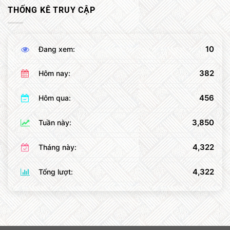
THỐNG KÊ TRUY CẬP
10
Đang xem:
382
Hôm nay:
456
Hôm qua:
3,850
Tuần này:
4,322
Tháng này:
4,322
Tổng lượt: