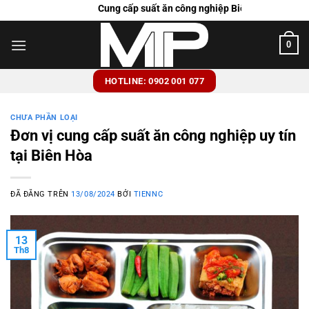
Chuyển
Cung cấp suất ăn công nghiệp Biên Hòa
đến
nội
0
dung
HOTLINE: 0902 001 077
CHƯA PHẦN LOẠI
Đơn vị cung cấp suất ăn công nghiệp uy tín
tại Biên Hòa
ĐÃ ĐĂNG TRÊN
13/08/2024
BỞI
TIENNC
13
Th8