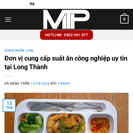
Chuyển
Cung cấp suất ăn c
đến
nội
0
dung
HOTLINE: 0902 001 077
CHƯA PHẦN LOẠI
Đơn vị cung cấp suất ăn công nghiệp uy tín
tại Long Thành
ĐÃ ĐĂNG TRÊN
13/08/2024
BỞI
TIENNC
13
Th8