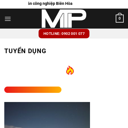
Chuyển
g cấp suất ăn công nghiệp Biên Hòa
đến
nội
0
dung
HOTLINE: 0902 001 077
TUYỂN DỤNG