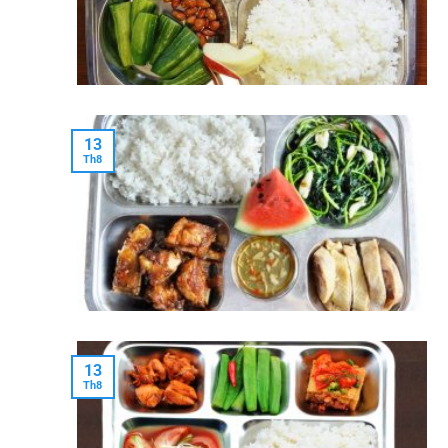
13
Th8
13
Th8