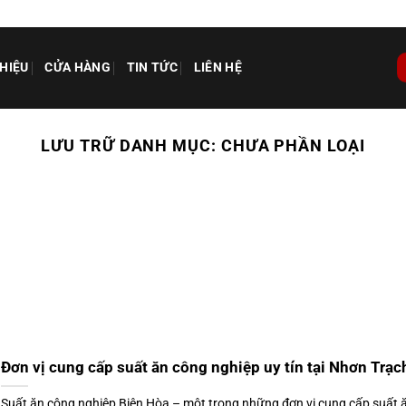
THIỆU
CỬA HÀNG
TIN TỨC
LIÊN HỆ
LƯU TRỮ DANH MỤC:
CHƯA PHẦN LOẠI
Đơn vị cung cấp suất ăn công nghiệp uy tín tại Nhơn Trạc
Suất ăn công nghiệp Biên Hòa – một trong những đơn vị cung cấp suất ăn