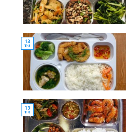
13
Th8
13
Th8