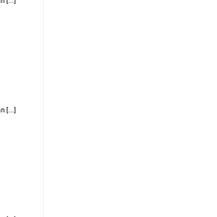
 [...]
 [...]