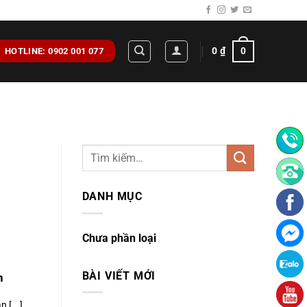
0
₫
0
HOTLINE: 0902 001 077
DANH MỤC
Chưa phần loại
BÀI VIẾT MỚI
h
 [...]