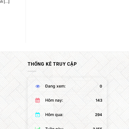
 [...]
THỐNG KÊ TRUY CẬP
Đang xem:
0
Hôm nay:
143
Hôm qua:
294
Tuần này:
3,155