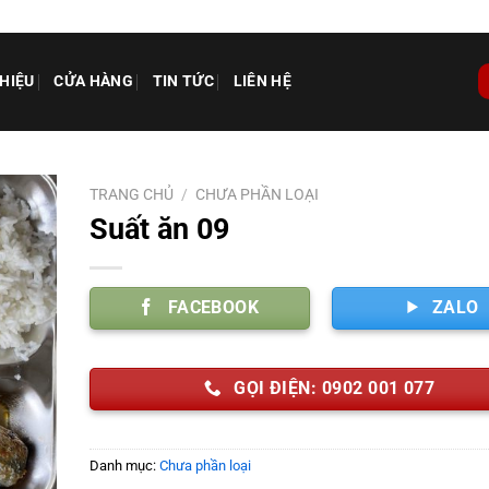
THIỆU
CỬA HÀNG
TIN TỨC
LIÊN HỆ
TRANG CHỦ
/
CHƯA PHẦN LOẠI
Suất ăn 09
FACEBOOK
ZALO
GỌI ĐIỆN: 0902 001 077
Danh mục:
Chưa phần loại