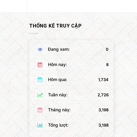
THỐNG KÊ TRUY CẬP
Đang xem:
0
Hôm nay:
8
Hôm qua:
1,734
Tuần này:
2,726
Tháng này:
3,198
Tổng lượt:
3,198