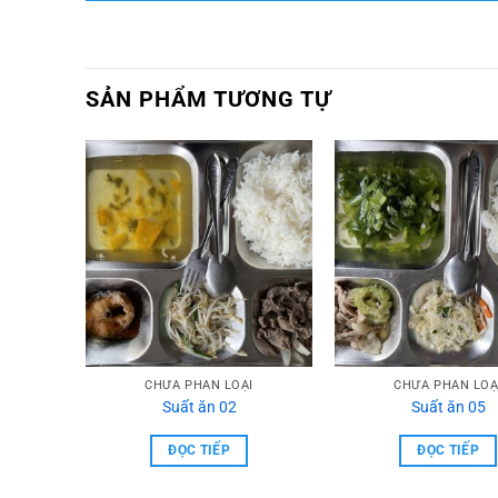
SẢN PHẨM TƯƠNG TỰ
I
CHƯA PHẦN LOẠI
CHƯA PHẦN LOẠ
Suất ăn 02
Suất ăn 05
ĐỌC TIẾP
ĐỌC TIẾP