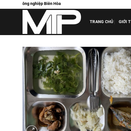
Chuyển
t ăn công nghiệp Biên Hòa
đến
nội
TRANG CHỦ
GIỚI 
dung