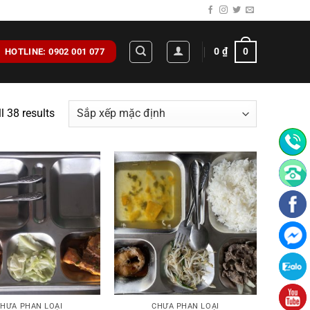
0
₫
0
HOTLINE: 0902 001 077
l 38 results
HƯA PHẦN LOẠI
CHƯA PHẦN LOẠI