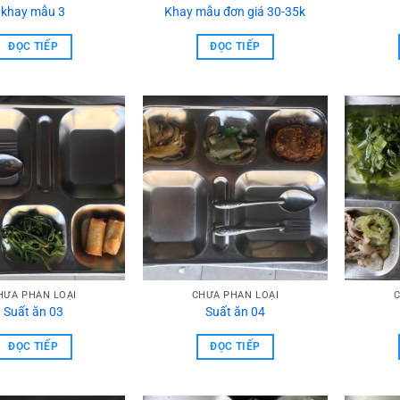
khay mẫu 3
Khay mẫu đơn giá 30-35k
ĐỌC TIẾP
ĐỌC TIẾP
HƯA PHẦN LOẠI
CHƯA PHẦN LOẠI
C
Suất ăn 03
Suất ăn 04
ĐỌC TIẾP
ĐỌC TIẾP