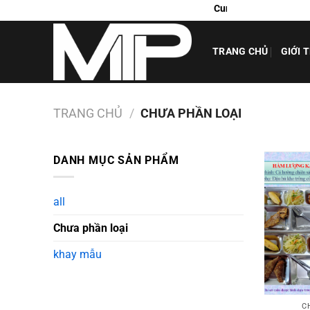
Chuyển
Cung cấp suất ăn công nghiệp Biên Hòa
đến
nội
TRANG CHỦ
GIỚI 
dung
TRANG CHỦ
/
CHƯA PHẦN LOẠI
DANH MỤC SẢN PHẨM
all
Chưa phần loại
khay mẫu
C