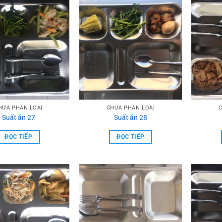
HƯA PHẦN LOẠI
CHƯA PHẦN LOẠI
C
Suất ăn 27
Suất ăn 28
ĐỌC TIẾP
ĐỌC TIẾP