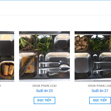
I
CHƯA PHẦN LOẠI
CHƯA PHẦN LOẠ
Suất ăn 23
Suất ăn 27
ĐỌC TIẾP
ĐỌC TIẾP