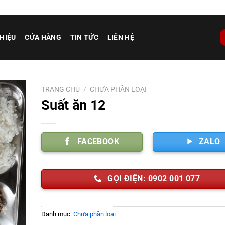
THIỆU
CỬA HÀNG
TIN TỨC
LIÊN HỆ
TRANG CHỦ
/
CHƯA PHẦN LOẠI
Suất ăn 12
FACEBOOK
ZALO
GỌI ĐIỆN: 0902 001 077
Danh mục:
Chưa phần loại