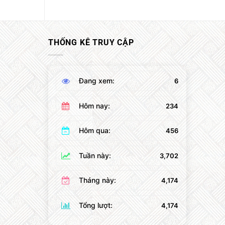
THỐNG KÊ TRUY CẬP
Đang xem:
6
Hôm nay:
234
Hôm qua:
456
Tuần này:
3,702
Tháng này:
4,174
Tổng lượt:
4,174