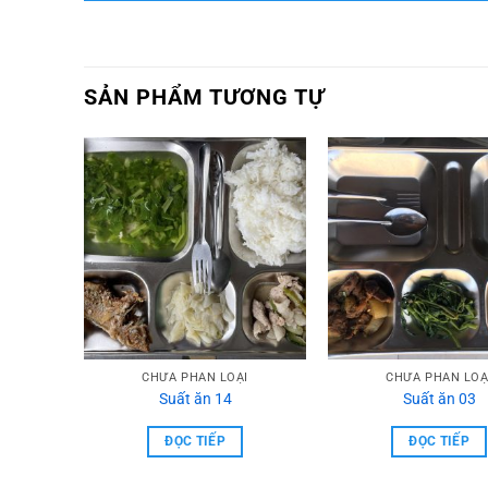
SẢN PHẨM TƯƠNG TỰ
I
CHƯA PHẦN LOẠI
CHƯA PHẦN LOẠ
Suất ăn 14
Suất ăn 03
ĐỌC TIẾP
ĐỌC TIẾP