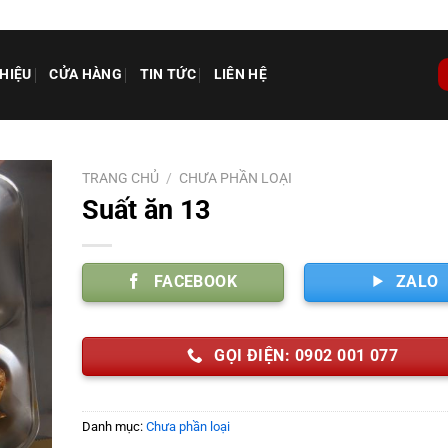
THIỆU
CỬA HÀNG
TIN TỨC
LIÊN HỆ
TRANG CHỦ
/
CHƯA PHẦN LOẠI
Suất ăn 13
FACEBOOK
ZALO
GỌI ĐIỆN: 0902 001 077
Danh mục:
Chưa phần loại