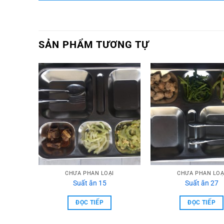
SẢN PHẨM TƯƠNG TỰ
I
CHƯA PHẦN LOẠI
CHƯA PHẦN LOẠ
Suất ăn 15
Suất ăn 27
ĐỌC TIẾP
ĐỌC TIẾP